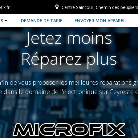
ix.fr
Centre Saincour, Chemin des peuplier
NS
DEMANDE DE TARIF
ENVOYER MON APPAREIL
Jetez moins
Réparez plus
n de vous proposer les meilleures réparations grâ
 dans le domaine de l'électronique sur Ceyreste e