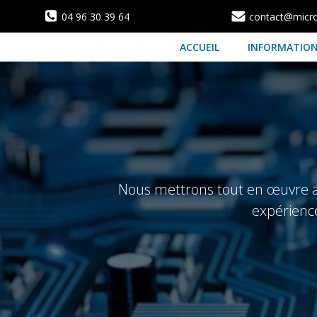
Aller
04 96 30 39 64
contact@microf
au
contenu
ACCUEIL
INFORMATIO
Nous mettrons tout en œuvre afi
expérience