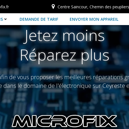
ix.fr
Centre Saincour, Chemin des peuplier
NS
DEMANDE DE TARIF
ENVOYER MON APPAREIL
Jetez moins
Réparez plus
n de vous proposer les meilleures réparations grâ
 dans le domaine de l'électronique sur Ceyreste e