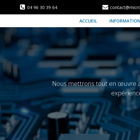
Aller
04 96 30 39 64
contact@microf
au
contenu
ACCUEIL
INFORMATIO
Nous mettrons tout en œuvre afi
expérience