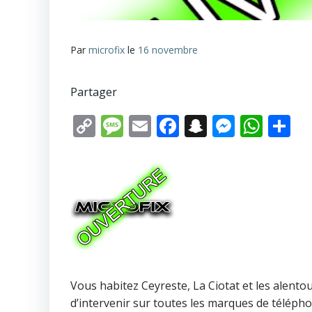
Par
microfix
le
16 novembre
Partager
Copy
Message
Email
Facebook
Snapchat
Messen
Wha
P
Link
Vous habitez Ceyreste, La Ciotat et les alent
d’intervenir sur toutes les marques de télépho