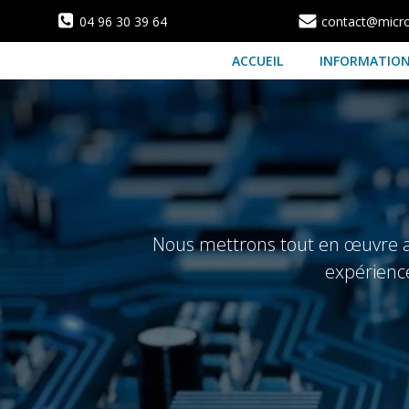
Aller
04 96 30 39 64
contact@microf
au
contenu
ACCUEIL
INFORMATIO
Nous mettrons tout en œuvre afi
expérience