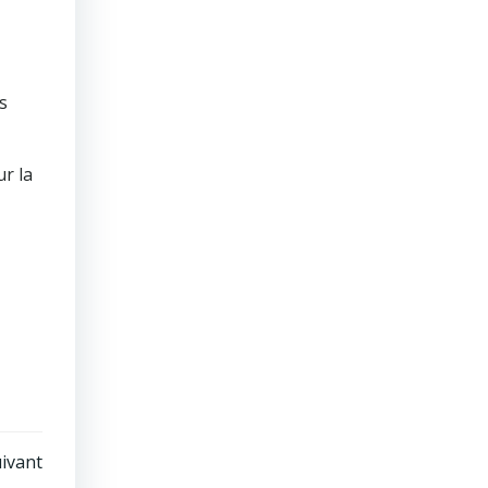
s
r la
uivant