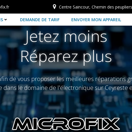
ix.fr
Centre Saincour, Chemin des peuplier
NS
DEMANDE DE TARIF
ENVOYER MON APPAREIL
Jetez moins
Réparez plus
n de vous proposer les meilleures réparations grâ
 dans le domaine de l'électronique sur Ceyreste e